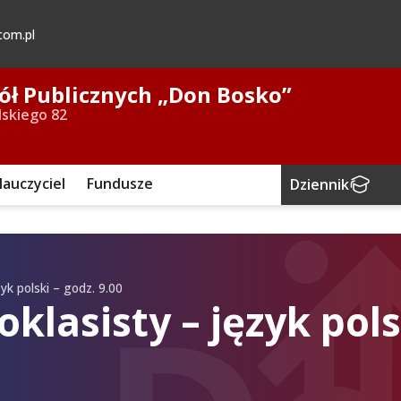
com.pl
kół Publicznych „Don Bosko”
lskiego 82
auczyciel
Fundusze
Dziennik
k polski – godz. 9.00
lasisty – język pols