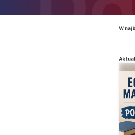
W najb
Aktual