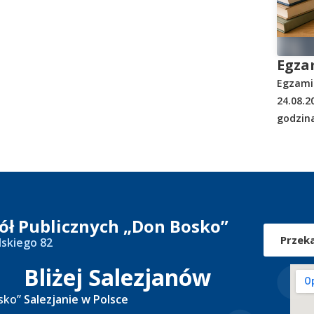
Egza
Egzami
24.08.2
godzina
kół Publicznych „Don Bosko”
Przek
lskiego 82
Bliżej Salezjanów
sko”
Salezjanie w Polsce