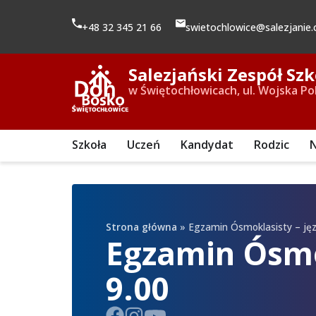
+48 32 345 21 66
swietochlowice@salezjanie.
Salezjański Zespół Sz
w Świętochłowicach, ul. Wojska Po
Szkoła
Uczeń
Kandydat
Rodzic
N
Strona główna
»
Egzamin Ósmoklasisty – języ
Egzamin Ósmok
9.00