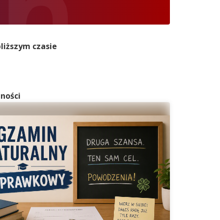
liższym czasie
ności